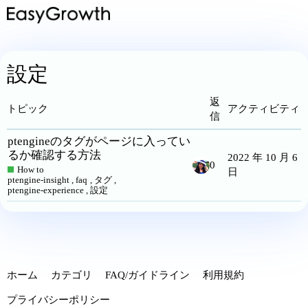
設定
返
トピック
アクティビティ
信
ptengineのタグがページに入ってい
るか確認する方法
2022 年 10 月 6
0
How to
日
ptengine-insight
,
faq
,
タグ
,
ptengine-experience
,
設定
ホーム
カテゴリ
FAQ/ガイドライン
利用規約
プライバシーポリシー