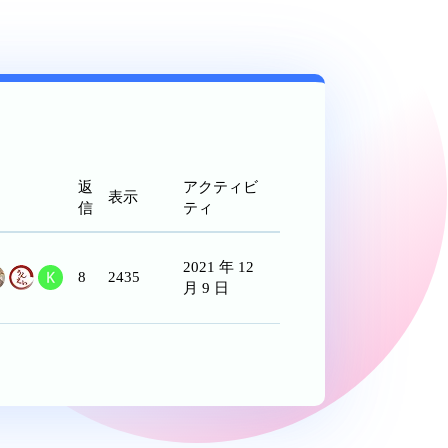
返
アクティビ
表示
信
ティ
2021 年 12
8
2435
月 9 日